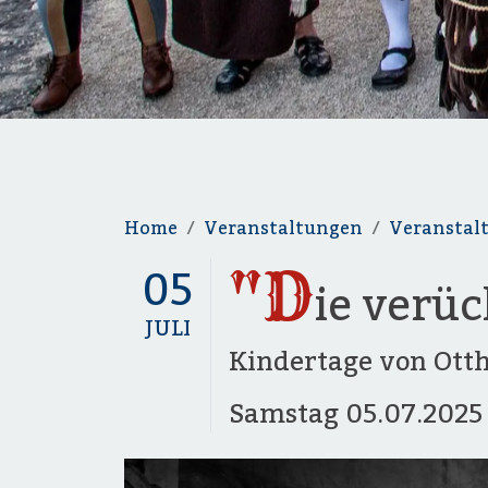
Home
Veranstaltungen
Veranstal
"D
05
ie verü
JULI
Kindertage von Otth
Samstag
05.07.202