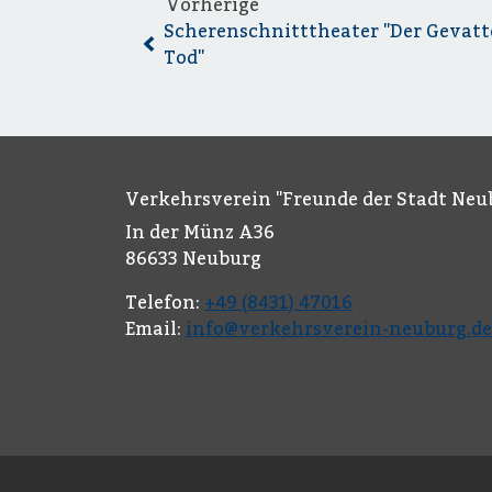
Vorherige
Scherenschnitttheater "Der Gevatt
Tod"
Verkehrsverein "Freunde der Stadt Neub
In der Münz A36
86633 Neuburg
Telefon:
+49 (8431) 47016
Email:
info@verkehrsverein-neuburg.de