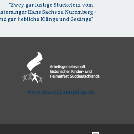
"Zwey gar lustige Stückelein vom
istersinger Hans Sachs zu Nüremberg
nd gar liebliche Klänge und Gesänge"
www.brauchtumspflege.de