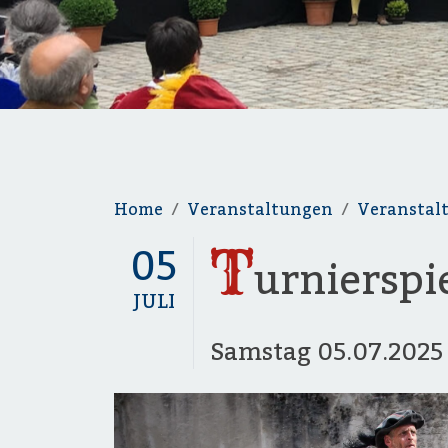
Home
Veranstaltungen
Veranstal
T
05
urnierspi
JULI
Samstag
05.07.202