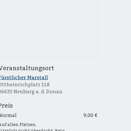
Veranstaltungsort
Fürstlicher Marstall
Ottheinrichplatz 118
86633 Neuburg a. d. Donau
Preis
Normal
9,00 €
Auf allen Plätzen.
Sitzplatz nicht überdacht. Kein