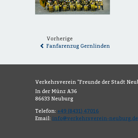
Vorherige
Fanfarenzug Gernlinden
Verkehrsverein "Freunde der Stadt Neub
In der Münz A36
86633 Neuburg
Telefon:
+49 (8431) 47016
Email:
info@verkehrsverein-neuburg.de