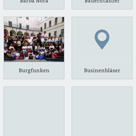
Barba Nora
Bauerntänzer
Burgfunken
Businenbläser