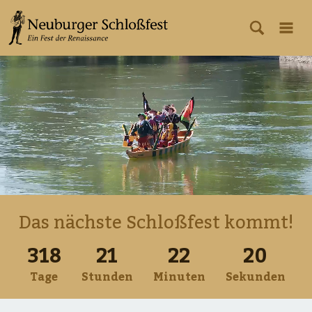
Das nächste Schloßfest kommt!
318
21
22
20
Tage
Stunden
Minuten
Sekunden