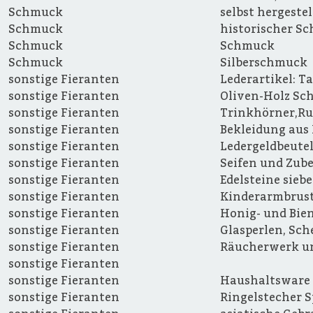
Schmuck
selbst hergeste
Schmuck
historischer S
Schmuck
Schmuck
Schmuck
Silberschmuck
sonstige Fieranten
Lederartikel: T
sonstige Fieranten
Oliven-Holz Sc
sonstige Fieranten
Trinkhörner,Ru
sonstige Fieranten
Bekleidung aus
sonstige Fieranten
Ledergeldbeute
sonstige Fieranten
Seifen und Zub
sonstige Fieranten
Edelsteine sieb
sonstige Fieranten
Kinderarmbrus
sonstige Fieranten
Honig- und Bi
sonstige Fieranten
Glasperlen, Sche
sonstige Fieranten
Räucherwerk u
sonstige Fieranten
sonstige Fieranten
Haushaltsware 
sonstige Fieranten
Ringelstecher S