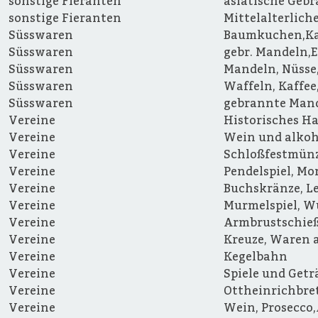
sonstige Fieranten
asiatische Gebr
sonstige Fieranten
Mittelalterlich
Süsswaren
Baumkuchen,Ka
Süsswaren
gebr. Mandeln,
Süsswaren
Mandeln, Nüsse,
Süsswaren
Waffeln, Kaffee
Süsswaren
gebrannte Mand
Vereine
Historisches H
Vereine
Wein und alkoh
Vereine
Schloßfestmünz
Vereine
Pendelspiel, M
Vereine
Buchskränze, Le
Vereine
Murmelspiel, W
Vereine
Armbrustschie
Vereine
Kreuze, Waren a
Vereine
Kegelbahn
Vereine
Spiele und Get
Vereine
Ottheinrichbret
Vereine
Wein, Prosecco,