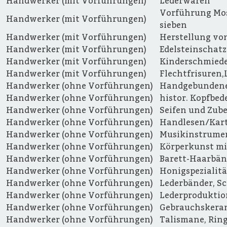
Handwerker (mit Vorführungen)
Lederwaren
Vorführung Mos
Handwerker (mit Vorführungen)
sieben
Handwerker (mit Vorführungen)
Herstellung vo
Handwerker (mit Vorführungen)
Edelsteinschat
Handwerker (mit Vorführungen)
Kinderschmied
Handwerker (mit Vorführungen)
Flechtfrisuren,
Handwerker (ohne Vorführungen)
Handgebundene
Handwerker (ohne Vorführungen)
histor. Kopfbe
Handwerker (ohne Vorführungen)
Seifen und Zub
Handwerker (ohne Vorführungen)
Handlesen/Kar
Handwerker (ohne Vorführungen)
Musikinstrumen
Handwerker (ohne Vorführungen)
Körperkunst m
Handwerker (ohne Vorführungen)
Barett-Haarbän
Handwerker (ohne Vorführungen)
Honigspezialit
Handwerker (ohne Vorführungen)
Lederbänder, S
Handwerker (ohne Vorführungen)
Lederproduktio
Handwerker (ohne Vorführungen)
Gebrauchskeram
Handwerker (ohne Vorführungen)
Talismane, Ring