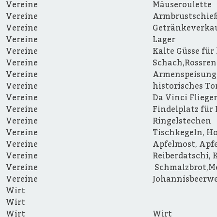
Vereine
Mäuseroulette
Vereine
Armbrustschie
Vereine
Getränkeverkau
Vereine
Lager
Vereine
Kalte Güsse für
Vereine
Schach,Rossren
Vereine
Armenspeisung,
Vereine
historisches T
Vereine
Da Vinci Fliege
Vereine
Findelplatz für
Vereine
Ringelstechen
Vereine
Tischkegeln, Ho
Vereine
Apfelmost, Apfe
Vereine
Reiberdatschi, 
Vereine
Schmalzbrot,Me
Vereine
Johannisbeerwei
Wirt
Wirt
Wirt
Wirt