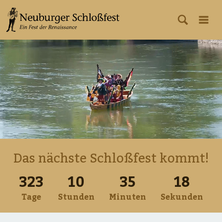
Das nächste Schloßfest kommt!
323
10
35
18
Tage
Stunden
Minuten
Sekunden