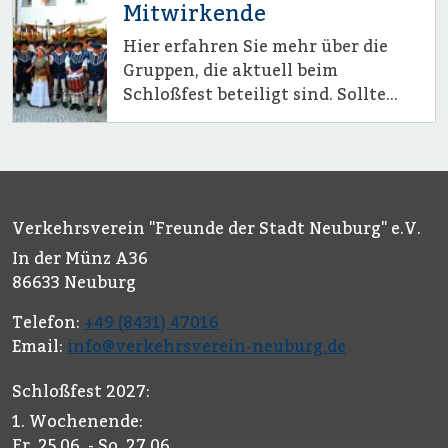
Mitwirkende
Hier erfahren Sie mehr über die
Gruppen, die aktuell beim
Schloßfest beteiligt sind. Sollte
Ihre Gruppe noch nicht
berücksichtigt sein, so melden Sie
sich über das Organisationsbüro.
Unser "Team Internet" und "Team
Fotos" wird sie bei der Umsetzung
Verkehrsverein "Freunde der Stadt Neuburg" e.V.
unterstützen.
In der Münz A36
86633 Neuburg
Telefon:
+49 (8431) 47016
Email:
info@verkehrsverein-neuburg.de
Schloßfest 2027:
1. Wochenende:
Fr. 25.06. - So. 27.06.