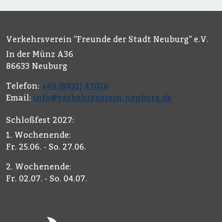
sich über das Organisationsbüro.
Unser "Team Internet" und "Team
Fotos" wird sie bei der Umsetzung
Verkehrsverein "Freunde der Stadt Neuburg" e.V.
unterstützen.
In der Münz A36
86633 Neuburg
Telefon:
+49 (8431) 47016
Email:
info@verkehrsverein-neuburg.de
Schloßfest 2027:
1. Wochenende:
Fr. 25.06. - So. 27.06.
2. Wochenende:
Fr. 02.07. - So. 04.07.