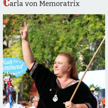
C
arla von Memoratrix