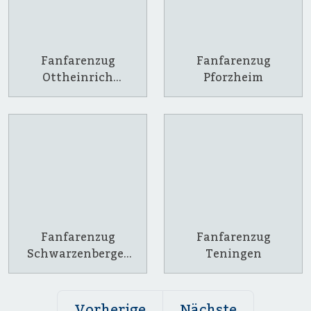
Fanfarenzug
Fanfarenzug
Ottheinrich
Pforzheim
Neuburg an der
Donau
Fanfarenzug
Fanfarenzug
Schwarzenberger
Teningen
Herolde Waldkirch
e.V.
Vorherige
Nächste