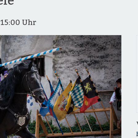
ele
5
15:00 Uhr