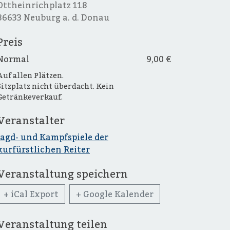
Ottheinrichplatz 118
86633 Neuburg a. d. Donau
Preis
Normal
9,00 €
Auf allen Plätzen.
Sitzplatz nicht überdacht. Kein
Getränkeverkauf.
Veranstalter
Jagd- und Kampfspiele der
kurfürstlichen Reiter
Veranstaltung speichern
+ iCal Export
+ Google Kalender
Veranstaltung teilen