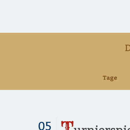
D
320
Tage
T
05