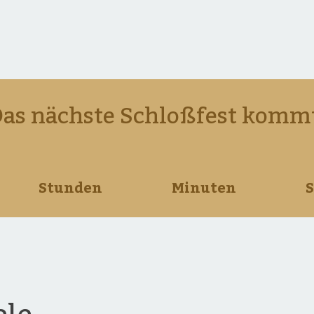
as nächste Schloßfest komm
22
01
Stunden
Minute