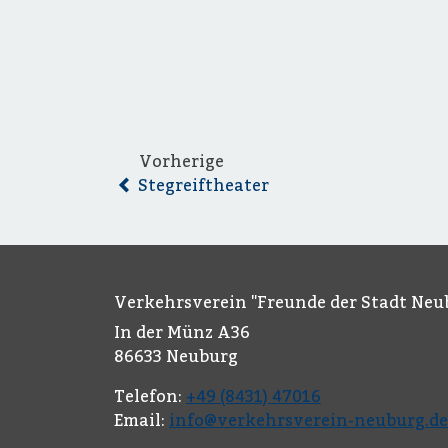
Vorherige
Stegreiftheater
Verkehrsverein "Freunde der Stadt Neub
In der Münz A36
86633 Neuburg
Telefon:
+49 (8431) 47016
Email:
info@verkehrsverein-neuburg.de