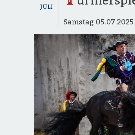
urnierspi
JULI
Samstag
05.07.202