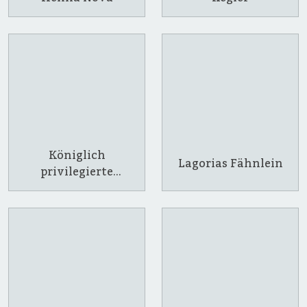
Königlich
Lagorias Fähnlein
privilegierte
Feuerschützengesel
lschaft Neuburg a.
d. Donau