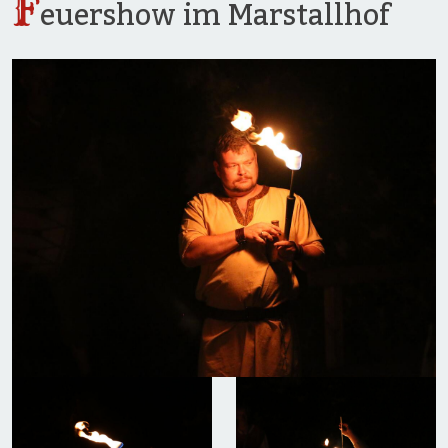
F
euershow im Marstallhof