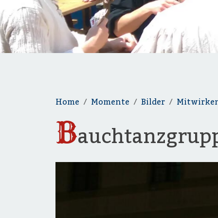
Home
Momente
Bilder
Mitwirke
B
auchtanzgrup