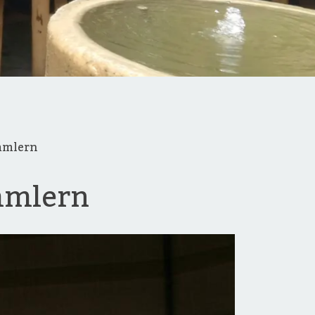
mmlern
mmlern